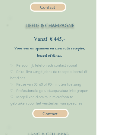
Contact
liefde & champagne
Vanaf € 445,-
Voor een ontspannen en sfeervolle receptie,
borrel of diner.
♡ Persoonlijk telefonisch contact vooraf
♡ Enkel live zang tijdens de receptie, borrel óf
het diner
♡ Keuze van 30, 60 of 90 minuten live zang
♡ Professionele geluidsapparatuur inbegrepen
♡ Mogelijkheid om mijn microfoon te
gebruiken voor het versterken van speeches
Contact
lang & gelukkig