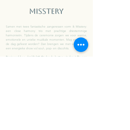
Misstery
Samen met twee fantastische zangeressen vorm ik Misstery:
een close harmony trio met prachtige driestemmige
harmonieën. Tijdens de ceremonie zorgen we voor warme,
emotionele en unieke muzikale momenten. Mag er later op
de dag gefeest worden? Dan brengen we met veel plezier
een energieke show vol soul-, pop- en discohits.
Benieuwd hoe dat klinkt? Onder de button vinden jullie een
YouTube-video van Misstery.