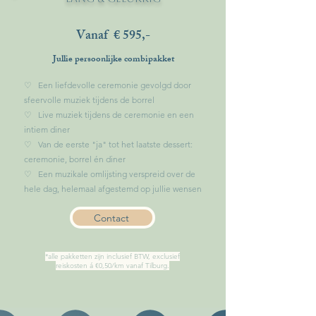
Vanaf € 595,-
Jullie persoonlijke combipakket
♡ Een liefdevolle ceremonie gevolgd door
sfeervolle muziek tijdens de borrel
♡ Live muziek tijdens de ceremonie en een
intiem diner
♡ Van de eerste "ja" tot het laatste dessert:
ceremonie, borrel én diner
♡ Een muzikale omlijsting verspreid over de
hele dag, helemaal afgestemd op jullie wensen
Contact
*alle pakketten zijn inclusief BTW, exclusief
reiskosten á €0,50/km vanaf Tilburg.​​​​​