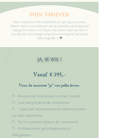
Mijn tarieven
Geen enkele bruiloft is hetzelfde, en dat is juist zo mooi.
Daarom heb ik met liefde een aantal pakketten samengesteld.
Staat jullie droominvulling er niet tussen? Geen paniek! Ik
ben flexibel, denk graag met jullie mee en geloof dat (bijna)
alles mogelijk is. 🧡
ja, ik wil !
Vanaf € 395,-
Voor de mooiste "ja" van jullie leven.
♡
Persoonlijk telefonisch contact vooraf
♡
Live zang tijdens de ceremonie
♡
1 speciaal verzoeknummer (derest kiezen
uit mijn repertoire)
♡
Tot 5 nummers tijdens de ceremonie
♡
Professionele geluidsapparatuur
inbegrepen