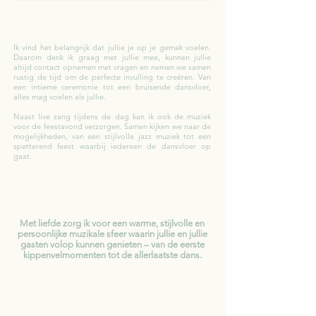
Ik vind het belangrijk dat jullie je op je gemak voelen.
Daarom denk ik graag met jullie mee, kunnen jullie
altijd contact opnemen met vragen en nemen we samen
rustig de tijd om de perfecte invulling te creëren. Van
een intieme ceremonie tot een bruisende dansvloer,
alles mag voelen als jullie.
Naast live zang tijdens de dag kan ik ook de muziek
voor de feestavond verzorgen. Samen kijken we naar de
mogelijkheden, van een stijlvolle jazz muziek tot een
spetterend feest waarbij iedereen de dansvloer op
gaat.
Met liefde zorg ik voor een warme, stijlvolle en
persoonlijke muzikale sfeer waarin jullie en jullie
gasten volop kunnen genieten – van de eerste
kippenvelmomenten tot de allerlaatste dans.