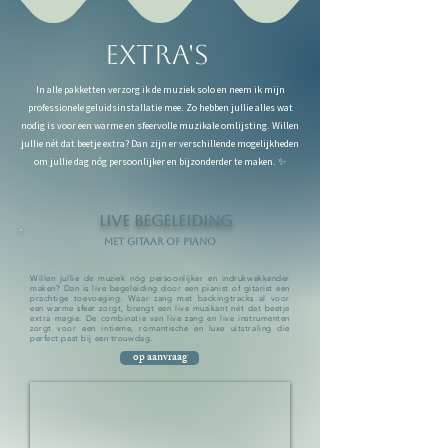
Extra's
In alle pakketten verzorg ik de muziek solo en neem ik mijn
professionele geluidsinstallatie mee. Zo hebben jullie alles wat
nodig is voor een warme en sfeervolle muzikale omlijsting. Willen
jullie nét dat beetje extra? Dan zijn er verschillende mogelijkheden
om jullie dag nóg persoonlijker en bijzonderder te maken. ✨
live begeleiding
Met gitaar of piano
Willen jullie de muziek nóg persoonlijker en indrukwekkender
maken? Dan is live begeleiding door een pianist of gitarist een
prachtige toevoeging. Waar zang met backingtracks al voor
een warme sfeer zorgt, brengt een live muzikant nét dat beetje
extra magie. De combinatie van live zang en live instrumenten
zorgt voor een intieme, romantische en luxe uitstraling die
perfect past bij een trouwdag.
op aanvraag