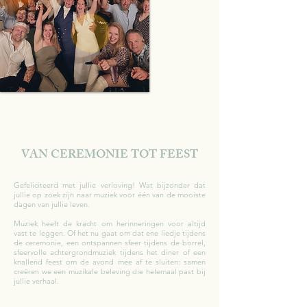
VAN CEREMONIE TOT FEEST
Gefeliciteerd met jullie verloving! Wat bijzonder dat
jullie op zoek zijn naar muziek voor één van de mooiste
dagen van jullie leven.
Muziek heeft de kracht om herinneringen voor altijd
vast te leggen. Of het nu gaat om dat ene liedje tijdens
de ceremonie, een ontspannen sfeer tijdens de borrel,
sfeervolle achtergrondmuziek tijdens het diner of een
knallend feest om de avond mee af te sluiten: samen
creëren we een muzikale beleving die helemaal past bij
jullie verhaal.